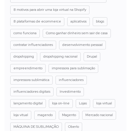
8 motivos para abrir uma loja virtual na Shopify
8 plataformas de ecommerce
aplicativos
blogs
como funciona
Como ganhar dinheiro sem sair de casa
contratar influenciadores
desenvolvimento pessoal
dropshipping
dropshipping nacional
Drupal
empreendimento
impressora para sublimação
impressora sublimática
influenciadores
influenciadores digitais
Investimento
lançamento digital
loja on-line
Lojas
loja virtual
loja vitual
magendo
Magento
Mercado nacional
MÁQUINA DE SUBLIMAÇÃO
Oberlo