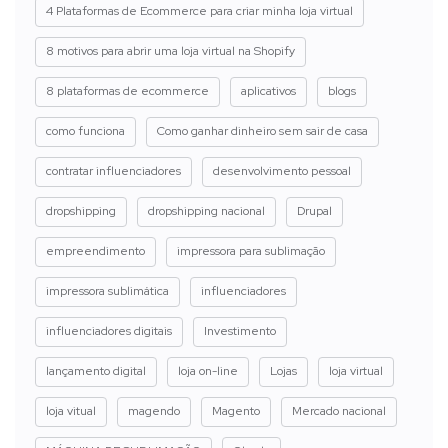
4 Plataformas de Ecommerce para criar minha loja virtual
8 motivos para abrir uma loja virtual na Shopify
8 plataformas de ecommerce
aplicativos
blogs
como funciona
Como ganhar dinheiro sem sair de casa
contratar influenciadores
desenvolvimento pessoal
dropshipping
dropshipping nacional
Drupal
empreendimento
impressora para sublimação
impressora sublimática
influenciadores
influenciadores digitais
Investimento
lançamento digital
loja on-line
Lojas
loja virtual
loja vitual
magendo
Magento
Mercado nacional