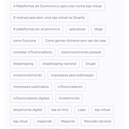
4 Plataformas de Ecommerce para criar minha loja virtual
8 motivos para abrir uma loja virtual na Shopify
8 plataformas de ecommerce
aplicativos
blogs
como funciona
Como ganhar dinheiro sem sair de casa
contratar influenciadores
desenvolvimento pessoal
dropshipping
dropshipping nacional
Drupal
empreendimento
impressora para sublimação
impressora sublimática
influenciadores
influenciadores digitais
Investimento
lançamento digital
loja on-line
Lojas
loja virtual
loja vitual
magendo
Magento
Mercado nacional