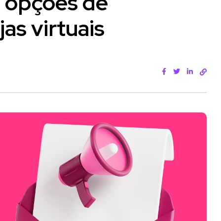
3 opções de
as virtuais