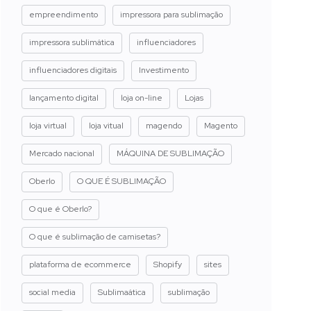
empreendimento
impressora para sublimação
impressora sublimática
influenciadores
influenciadores digitais
Investimento
lançamento digital
loja on-line
Lojas
loja virtual
loja vitual
magendo
Magento
Mercado nacional
MÁQUINA DE SUBLIMAÇÃO
Oberlo
O QUE É SUBLIMAÇÃO
O que é Oberlo?
O que é sublimação de camisetas?
plataforma de ecommerce
Shopify
sites
social media
Sublimaática
sublimação