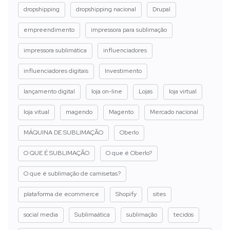
dropshipping
dropshipping nacional
Drupal
empreendimento
impressora para sublimação
impressora sublimática
influenciadores
influenciadores digitais
Investimento
lançamento digital
loja on-line
Lojas
loja virtual
loja vitual
magendo
Magento
Mercado nacional
MÁQUINA DE SUBLIMAÇÃO
Oberlo
O QUE É SUBLIMAÇÃO
O que é Oberlo?
O que é sublimação de camisetas?
plataforma de ecommerce
Shopify
sites
social media
Sublimaática
sublimação
tecidos