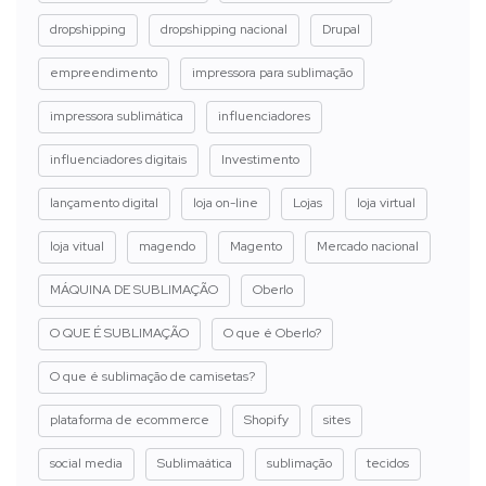
dropshipping
dropshipping nacional
Drupal
empreendimento
impressora para sublimação
impressora sublimática
influenciadores
influenciadores digitais
Investimento
lançamento digital
loja on-line
Lojas
loja virtual
loja vitual
magendo
Magento
Mercado nacional
MÁQUINA DE SUBLIMAÇÃO
Oberlo
O QUE É SUBLIMAÇÃO
O que é Oberlo?
O que é sublimação de camisetas?
plataforma de ecommerce
Shopify
sites
social media
Sublimaática
sublimação
tecidos