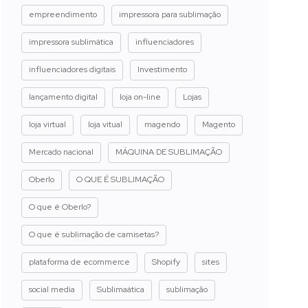
empreendimento
impressora para sublimação
impressora sublimática
influenciadores
influenciadores digitais
Investimento
lançamento digital
loja on-line
Lojas
loja virtual
loja vitual
magendo
Magento
Mercado nacional
MÁQUINA DE SUBLIMAÇÃO
Oberlo
O QUE É SUBLIMAÇÃO
O que é Oberlo?
O que é sublimação de camisetas?
plataforma de ecommerce
Shopify
sites
social media
Sublimaática
sublimação