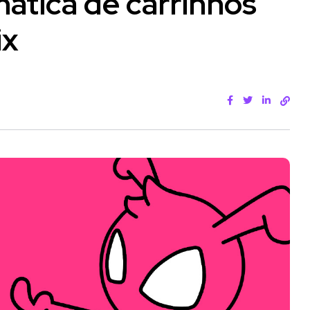
ática de carrinhos
ix