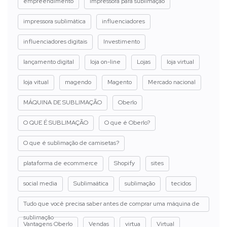
empreendimento
impressora para sublimação
impressora sublimática
influenciadores
influenciadores digitais
Investimento
lançamento digital
loja on-line
Lojas
loja virtual
loja vitual
magendo
Magento
Mercado nacional
MÁQUINA DE SUBLIMAÇÃO
Oberlo
O QUE É SUBLIMAÇÃO
O que é Oberlo?
O que é sublimação de camisetas?
plataforma de ecommerce
Shopify
sites
social media
Sublimaática
sublimação
tecidos
Tudo que você precisa saber antes de comprar uma máquina de
sublimação
Vantagens Oberlo
Vendas
virtua
Virtual