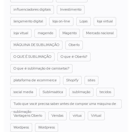
influenciadores digitais
Investimento
lançamento digital
loja on-line
Lojas
loja virtual
loja vitual
magendo
Magento
Mercado nacional
MÁQUINA DE SUBLIMAÇÃO
Oberlo
O QUE É SUBLIMAÇÃO
O que é Oberlo?
O que é sublimação de camisetas?
plataforma de ecommerce
Shopify
sites
social media
Sublimaática
sublimação
tecidos
Tudo que você precisa saber antes de comprar uma máquina de
sublimação
Vantagens Oberlo
Vendas
virtua
Virtual
Wordpess
Wordpress