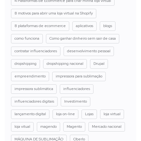
4 Plataformas de Ecommerce para criar minha loja virtual
8 motivos para abrir uma loja virtual na Shopify
8 plataformas de ecommerce
aplicativos
blogs
como funciona
Como ganhar dinheiro sem sair de casa
contratar influenciadores
desenvolvimento pessoal
dropshipping
dropshipping nacional
Drupal
empreendimento
impressora para sublimação
impressora sublimática
influenciadores
influenciadores digitais
Investimento
lançamento digital
loja on-line
Lojas
loja virtual
loja vitual
magendo
Magento
Mercado nacional
MÁQUINA DE SUBLIMAÇÃO
Oberlo