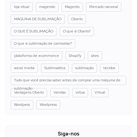
loja vitual
magendo
Magento
Mercado nacional
MÁQUINA DE SUBLIMAÇÃO
Oberlo
O QUE É SUBLIMAÇÃO
O que é Oberlo?
O que é sublimação de camisetas?
plataforma de ecommerce
Shopify
sites
social media
Sublimaática
sublimação
tecidos
Tudo que você precisa saber antes de comprar uma máquina de
sublimação
Vantagens Oberlo
Vendas
virtua
Virtual
Wordpess
Wordpress
Siga-nos