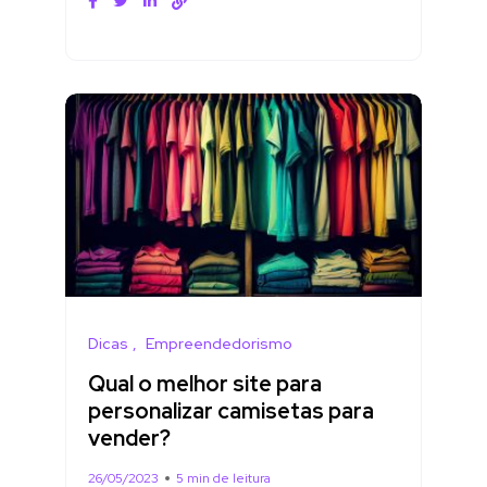
Dicas
Empreendedorismo
Qual o melhor site para
personalizar camisetas para
vender?
26/05/2023
5 min de leitura