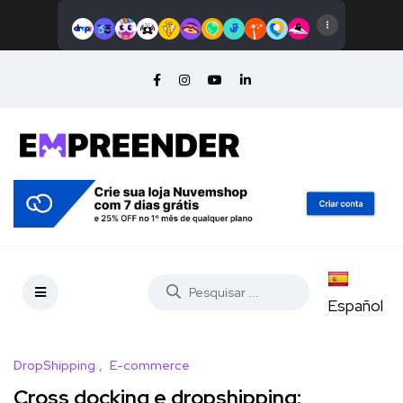
Español
DropShipping
E-commerce
Cross docking e dropshipping: