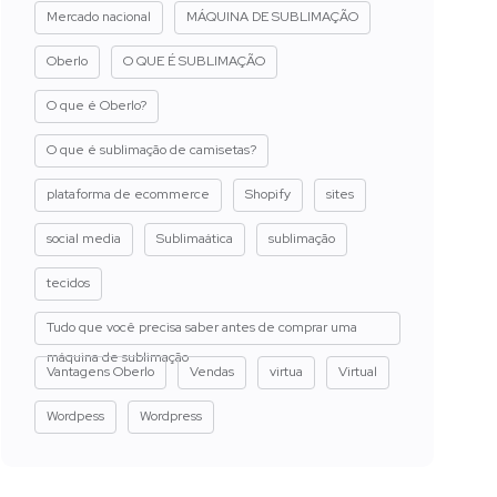
Mercado nacional
MÁQUINA DE SUBLIMAÇÃO
Oberlo
O QUE É SUBLIMAÇÃO
O que é Oberlo?
O que é sublimação de camisetas?
plataforma de ecommerce
Shopify
sites
social media
Sublimaática
sublimação
tecidos
Tudo que você precisa saber antes de comprar uma
máquina de sublimação
Vantagens Oberlo
Vendas
virtua
Virtual
Wordpess
Wordpress