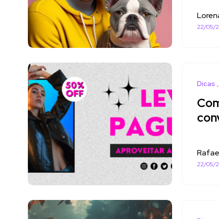
Loren
22/05/
Dicas
Com
con
Rafae
22/05/