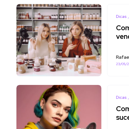
Dicas
Com
ven
Rafae
23/05/
Dicas
Com
suc