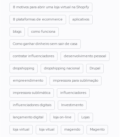
8 motivos para abrir uma loja virtual na Shopify
8 plataformas de ecommerce
aplicativos
blogs
como funciona
Como ganhar dinheiro sem sair de casa
contratar influenciadores
desenvolvimento pessoal
dropshipping
dropshipping nacional
Drupal
empreendimento
impressora para sublimação
impressora sublimática
influenciadores
influenciadores digitais
Investimento
lançamento digital
loja on-line
Lojas
loja virtual
loja vitual
magendo
Magento