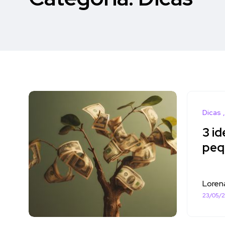
Dicas
3 id
peq
Loren
23/05/