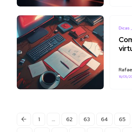
Dicas
Com
virt
Rafae
16/05/2
1
…
62
63
64
65