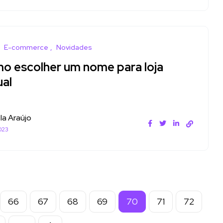
E-commerce
Novidades
o escolher um nome para loja
ual
la Araújo
023
66
67
68
69
70
71
72