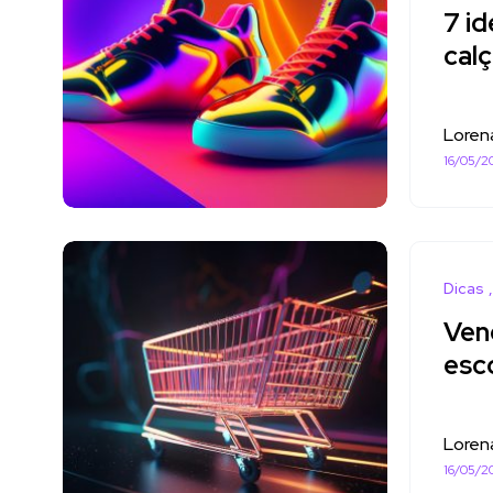
7 id
cal
Loren
16/05/2
Dicas
Vend
esco
Loren
16/05/2