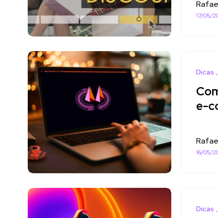
Rafae
17/05/2
Dicas
Com
e-c
Rafae
16/05/2
Dicas