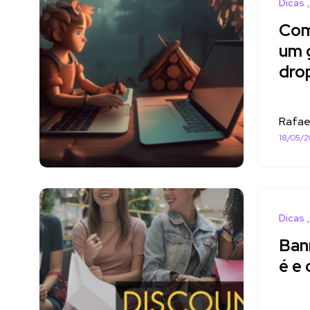
Dicas
Com
um 
dro
Rafae
18/05/2
Dicas
Bann
é e