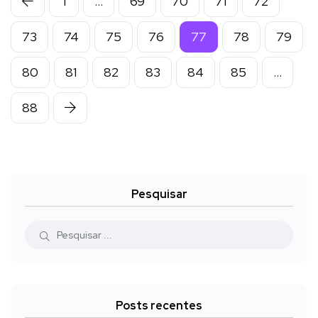
1
…
69
70
71
72
73
74
75
76
77
78
79
80
81
82
83
84
85
…
88
Pesquisar
Posts recentes