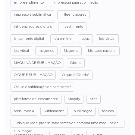
empreendimento
impressora para sublimação
impressora sublimática
influenciadores
influenciadores digitais
Investimento
lançamento digital
loja on-line
Lojas
loja virtual
loja vitual
magendo
Magento
Mercado nacional
MÁQUINA DE SUBLIMAÇÃO
Oberlo
O QUE É SUBLIMAÇÃO
O que é Oberlo?
O que é sublimação de camisetas?
plataforma de ecommerce
Shopify
sites
social media
Sublimaática
sublimação
tecidos
Tudo que você precisa saber antes de comprar uma máquina de
sublimação
Vantagens Oberlo
Vendas
virtua
Virtual