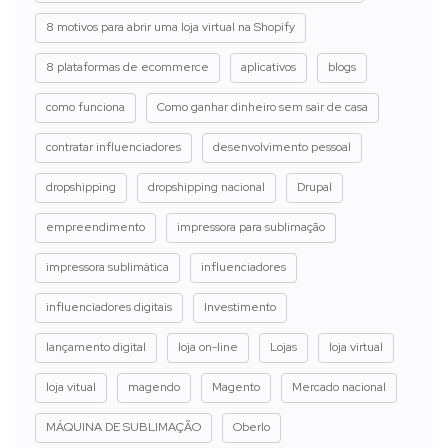
8 motivos para abrir uma loja virtual na Shopify
8 plataformas de ecommerce
aplicativos
blogs
como funciona
Como ganhar dinheiro sem sair de casa
contratar influenciadores
desenvolvimento pessoal
dropshipping
dropshipping nacional
Drupal
empreendimento
impressora para sublimação
impressora sublimática
influenciadores
influenciadores digitais
Investimento
lançamento digital
loja on-line
Lojas
loja virtual
loja vitual
magendo
Magento
Mercado nacional
MÁQUINA DE SUBLIMAÇÃO
Oberlo