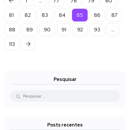
1
…
77
78
79
80
81
82
83
84
85
86
87
88
89
90
91
92
93
…
113
Pesquisar
Posts recentes