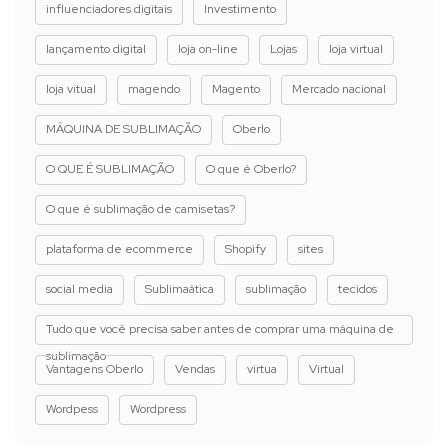
influenciadores digitais
Investimento
lançamento digital
loja on-line
Lojas
loja virtual
loja vitual
magendo
Magento
Mercado nacional
MÁQUINA DE SUBLIMAÇÃO
Oberlo
O QUE É SUBLIMAÇÃO
O que é Oberlo?
O que é sublimação de camisetas?
plataforma de ecommerce
Shopify
sites
social media
Sublimaática
sublimação
tecidos
Tudo que você precisa saber antes de comprar uma máquina de
sublimação
Vantagens Oberlo
Vendas
virtua
Virtual
Wordpess
Wordpress