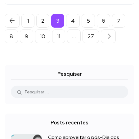
1
2
3
4
5
6
7
8
9
10
11
…
27
Pesquisar
Posts recentes
Como aproveitar o pós-Dia dos