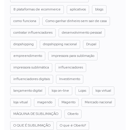
8 plataformas de ecommerce
aplicativos
blogs
como funciona
Como ganhar dinheiro sem sair de casa
contratar influenciadores
desenvolvimento pessoal
dropshipping
dropshipping nacional
Drupal
empreendimento
impressora para sublimação
impressora sublimática
influenciadores
influenciadores digitais
Investimento
lançamento digital
loja on-line
Lojas
loja virtual
loja vitual
magendo
Magento
Mercado nacional
MÁQUINA DE SUBLIMAÇÃO
Oberlo
O QUE É SUBLIMAÇÃO
O que é Oberlo?