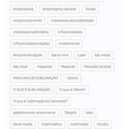
dropshipping
dropshipping nacional
Drupal
empreendimento
impressora para sublimação
impressora sublimática
influenciadores
influenciadores digitais
Investimento
lançamento digital
loja on-line
Lojas
loja virtual
loja vitual
magendo
Magento
Mercado nacional
MÁQUINA DE SUBLIMAÇÃO
Oberlo
O QUE É SUBLIMAÇÃO
O que é Oberlo?
O que é sublimação de camisetas?
plataforma de ecommerce
Shopify
sites
social media
Sublimaática
sublimação
tecidos