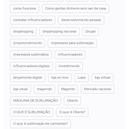
como funciona
Como ganhar dinheiro sem sair de casa
contratar influenciadores
desenvolvimento pessoal
dropshipping
dropshipping nacional
Drupal
empreendimento
impressora para sublimação
impressora sublimática
influenciadores
influenciadores digitais
Investimento
lançamento digital
loja on-line
Lojas
loja virtual
loja vitual
magendo
Magento
Mercado nacional
MÁQUINA DE SUBLIMAÇÃO
Oberlo
O QUE É SUBLIMAÇÃO
O que é Oberlo?
O que é sublimação de camisetas?