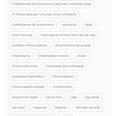
4 Plataformas de Ecommerce para criar minha loja virtual
8 motivos para abrir uma loja virtual na Shopify
8 plataformas de ecommerce
aplicativos
blogs
como funciona
Como ganhar dinheiro sem sair de casa
contratar influenciadores
desenvolvimento pessoal
dropshipping
dropshipping nacional
Drupal
empreendimento
impressora para sublimação
impressora sublimática
influenciadores
influenciadores digitais
Investimento
lançamento digital
loja on-line
Lojas
loja virtual
loja vitual
magendo
Magento
Mercado nacional