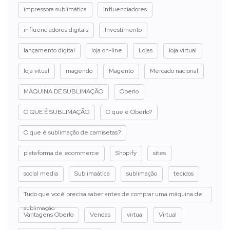
impressora sublimática
influenciadores
influenciadores digitais
Investimento
lançamento digital
loja on-line
Lojas
loja virtual
loja vitual
magendo
Magento
Mercado nacional
MÁQUINA DE SUBLIMAÇÃO
Oberlo
O QUE É SUBLIMAÇÃO
O que é Oberlo?
O que é sublimação de camisetas?
plataforma de ecommerce
Shopify
sites
social media
Sublimaática
sublimação
tecidos
Tudo que você precisa saber antes de comprar uma máquina de
sublimação
Vantagens Oberlo
Vendas
virtua
Virtual