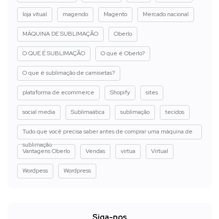
loja vitual
magendo
Magento
Mercado nacional
MÁQUINA DE SUBLIMAÇÃO
Oberlo
O QUE É SUBLIMAÇÃO
O que é Oberlo?
O que é sublimação de camisetas?
plataforma de ecommerce
Shopify
sites
social media
Sublimaática
sublimação
tecidos
Tudo que você precisa saber antes de comprar uma máquina de
sublimação
Vantagens Oberlo
Vendas
virtua
Virtual
Wordpess
Wordpress
Siga-nos