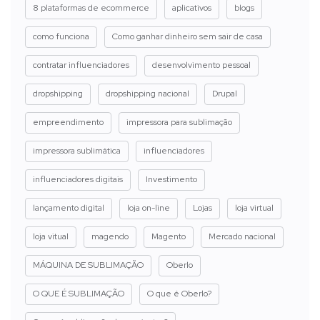
8 plataformas de ecommerce
aplicativos
blogs
como funciona
Como ganhar dinheiro sem sair de casa
contratar influenciadores
desenvolvimento pessoal
dropshipping
dropshipping nacional
Drupal
empreendimento
impressora para sublimação
impressora sublimática
influenciadores
influenciadores digitais
Investimento
lançamento digital
loja on-line
Lojas
loja virtual
loja vitual
magendo
Magento
Mercado nacional
MÁQUINA DE SUBLIMAÇÃO
Oberlo
O QUE É SUBLIMAÇÃO
O que é Oberlo?