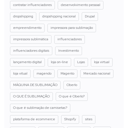
contratar influenciadores
desenvolvimento pessoal
dropshipping
dropshipping nacional
Drupal
empreendimento
impressora para sublimação
impressora sublimática
influenciadores
influenciadores digitais
Investimento
lançamento digital
loja on-line
Lojas
loja virtual
loja vitual
magendo
Magento
Mercado nacional
MÁQUINA DE SUBLIMAÇÃO
Oberlo
O QUE É SUBLIMAÇÃO
O que é Oberlo?
O que é sublimação de camisetas?
plataforma de ecommerce
Shopify
sites