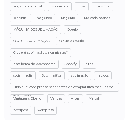
lançamento digital
loja on-line
Lojas
loja virtual
loja vitual
magendo
Magento
Mercado nacional
MÁQUINA DE SUBLIMAÇÃO
Oberlo
O QUE É SUBLIMAÇÃO
O que é Oberlo?
O que é sublimação de camisetas?
plataforma de ecommerce
Shopify
sites
social media
Sublimaática
sublimação
tecidos
Tudo que você precisa saber antes de comprar uma máquina de
sublimação
Vantagens Oberlo
Vendas
virtua
Virtual
Wordpess
Wordpress