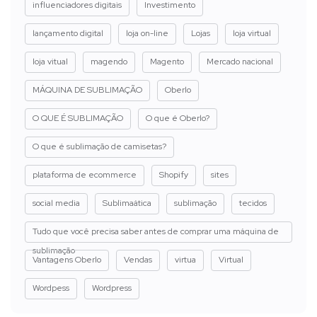
influenciadores digitais
Investimento
lançamento digital
loja on-line
Lojas
loja virtual
loja vitual
magendo
Magento
Mercado nacional
MÁQUINA DE SUBLIMAÇÃO
Oberlo
O QUE É SUBLIMAÇÃO
O que é Oberlo?
O que é sublimação de camisetas?
plataforma de ecommerce
Shopify
sites
social media
Sublimaática
sublimação
tecidos
Tudo que você precisa saber antes de comprar uma máquina de
sublimação
Vantagens Oberlo
Vendas
virtua
Virtual
Wordpess
Wordpress