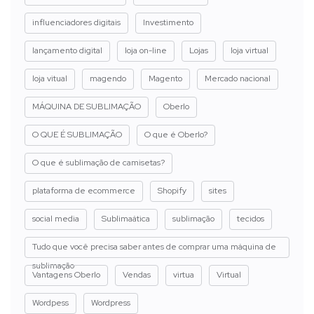
influenciadores digitais
Investimento
lançamento digital
loja on-line
Lojas
loja virtual
loja vitual
magendo
Magento
Mercado nacional
MÁQUINA DE SUBLIMAÇÃO
Oberlo
O QUE É SUBLIMAÇÃO
O que é Oberlo?
O que é sublimação de camisetas?
plataforma de ecommerce
Shopify
sites
social media
Sublimaática
sublimação
tecidos
Tudo que você precisa saber antes de comprar uma máquina de
sublimação
Vantagens Oberlo
Vendas
virtua
Virtual
Wordpess
Wordpress