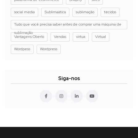
social media
Sublimaática
sublimação
tecidos
Tudo que você precisa saber antes de comprar uma máquina de
sublimação
Vantagens Oberlo
Vendas
virtua
Virtual
Wordpess
Wordpress
Siga-nos