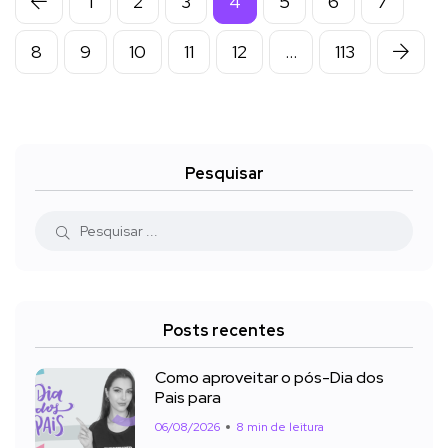
1
2
3
4
5
6
7
8
9
10
11
12
…
113
Pesquisar
Posts recentes
Como aproveitar o pós-Dia dos
Pais para
06/08/2026
8 min de leitura