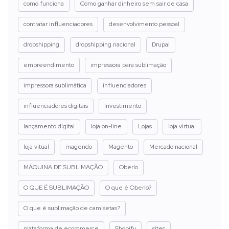
como funciona
Como ganhar dinheiro sem sair de casa
contratar influenciadores
desenvolvimento pessoal
dropshipping
dropshipping nacional
Drupal
empreendimento
impressora para sublimação
impressora sublimática
influenciadores
influenciadores digitais
Investimento
lançamento digital
loja on-line
Lojas
loja virtual
loja vitual
magendo
Magento
Mercado nacional
MÁQUINA DE SUBLIMAÇÃO
Oberlo
O QUE É SUBLIMAÇÃO
O que é Oberlo?
O que é sublimação de camisetas?
plataforma de ecommerce
Shopify
sites