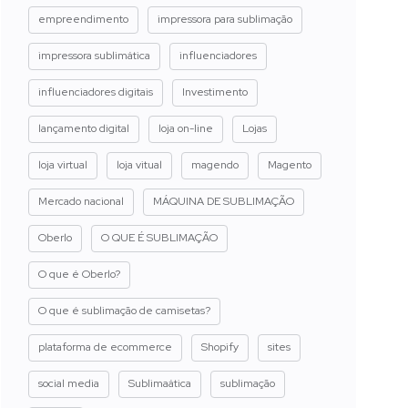
empreendimento
impressora para sublimação
impressora sublimática
influenciadores
influenciadores digitais
Investimento
lançamento digital
loja on-line
Lojas
loja virtual
loja vitual
magendo
Magento
Mercado nacional
MÁQUINA DE SUBLIMAÇÃO
Oberlo
O QUE É SUBLIMAÇÃO
O que é Oberlo?
O que é sublimação de camisetas?
plataforma de ecommerce
Shopify
sites
social media
Sublimaática
sublimação