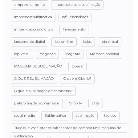
empreendimento
impressora para sublimação
impressora sublimática
influenciadores
influenciadores digitais
Investimento
lançamento digital
loja on-line
Lojas
loja virtual
loja vitual
magendo
Magento
Mercado nacional
MÁQUINA DE SUBLIMAÇÃO
Oberlo
O QUE É SUBLIMAÇÃO
O que é Oberlo?
O que é sublimação de camisetas?
plataforma de ecommerce
Shopify
sites
social media
Sublimaática
sublimação
tecidos
Tudo que você precisa saber antes de comprar uma máquina de
sublimação