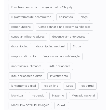
8 motivos para abrir uma loja virtual na Shopify
8 plataformas de ecommerce
aplicativos
blogs
como funciona
Como ganhar dinheiro sem sair de casa
contratar influenciadores
desenvolvimento pessoal
dropshipping
dropshipping nacional
Drupal
empreendimento
impressora para sublimação
impressora sublimática
influenciadores
influenciadores digitais
Investimento
lançamento digital
loja on-line
Lojas
loja virtual
loja vitual
magendo
Magento
Mercado nacional
MÁQUINA DE SUBLIMAÇÃO
Oberlo