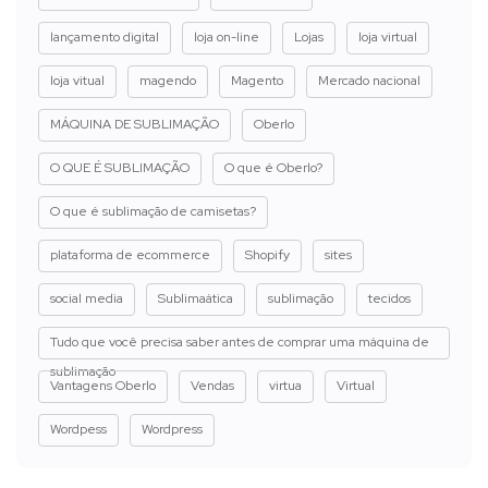
lançamento digital
loja on-line
Lojas
loja virtual
loja vitual
magendo
Magento
Mercado nacional
MÁQUINA DE SUBLIMAÇÃO
Oberlo
O QUE É SUBLIMAÇÃO
O que é Oberlo?
O que é sublimação de camisetas?
plataforma de ecommerce
Shopify
sites
social media
Sublimaática
sublimação
tecidos
Tudo que você precisa saber antes de comprar uma máquina de
sublimação
Vantagens Oberlo
Vendas
virtua
Virtual
Wordpess
Wordpress