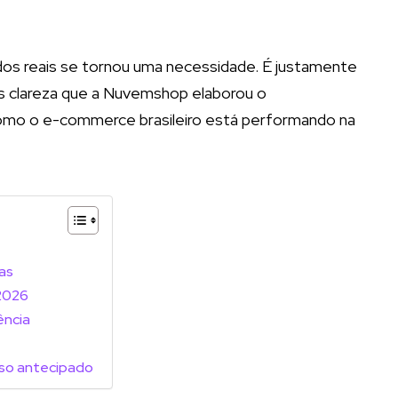
os reais se tornou uma necessidade. É justamente
is clareza que a Nuvemshop elaborou o
omo o e-commerce brasileiro está performando na
as
2026
ência
so antecipado