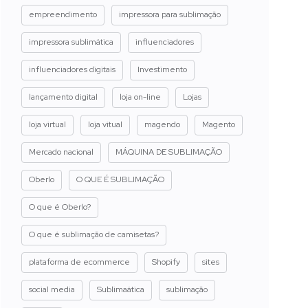
empreendimento
impressora para sublimação
impressora sublimática
influenciadores
influenciadores digitais
Investimento
lançamento digital
loja on-line
Lojas
loja virtual
loja vitual
magendo
Magento
Mercado nacional
MÁQUINA DE SUBLIMAÇÃO
Oberlo
O QUE É SUBLIMAÇÃO
O que é Oberlo?
O que é sublimação de camisetas?
plataforma de ecommerce
Shopify
sites
social media
Sublimaática
sublimação