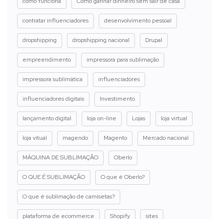
como funciona
Como ganhar dinheiro sem sair de casa
contratar influenciadores
desenvolvimento pessoal
dropshipping
dropshipping nacional
Drupal
empreendimento
impressora para sublimação
impressora sublimática
influenciadores
influenciadores digitais
Investimento
lançamento digital
loja on-line
Lojas
loja virtual
loja vitual
magendo
Magento
Mercado nacional
MÁQUINA DE SUBLIMAÇÃO
Oberlo
O QUE É SUBLIMAÇÃO
O que é Oberlo?
O que é sublimação de camisetas?
plataforma de ecommerce
Shopify
sites