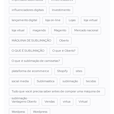
influenciadores digitais
Investimento
lançamento digital
loja on-line
Lojas
loja virtual
loja vitual
magendo
Magento
Mercado nacional
MÁQUINA DE SUBLIMAÇÃO
Oberlo
O QUE É SUBLIMAÇÃO
O que é Oberlo?
O que é sublimação de camisetas?
plataforma de ecommerce
Shopify
sites
social media
Sublimaática
sublimação
tecidos
Tudo que você precisa saber antes de comprar uma máquina de
sublimação
Vantagens Oberlo
Vendas
virtua
Virtual
Wordpess
Wordpress