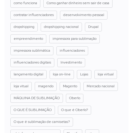
como funciona
Como ganhar dinheiro sem sair de casa
contratar influenciadores
desenvolvimento pessoal
dropshipping
dropshipping nacional
Drupal
empreendimento
impressora para sublimação
impressora sublimática
influenciadores
influenciadores digitais
Investimento
lançamento digital
loja on-line
Lojas
loja virtual
loja vitual
magendo
Magento
Mercado nacional
MÁQUINA DE SUBLIMAÇÃO
Oberlo
O QUE É SUBLIMAÇÃO
O que é Oberlo?
O que é sublimação de camisetas?