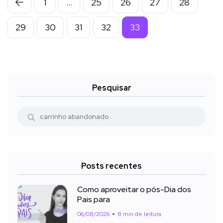
1
…
25
26
27
28
29
30
31
32
33
Pesquisar
Posts recentes
Como aproveitar o pós-Dia dos
Pais para
06/08/2026
8 min de leitura