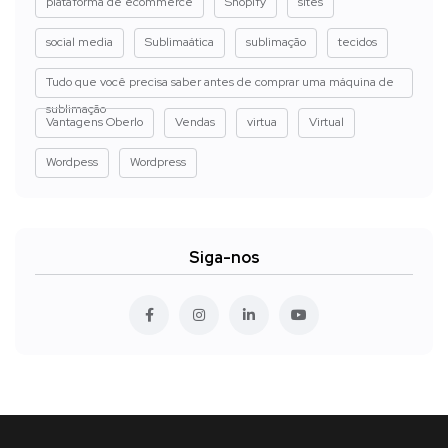
plataforma de ecommerce
Shopify
sites
social media
Sublimaática
sublimação
tecidos
Tudo que você precisa saber antes de comprar uma máquina de
sublimação
Vantagens Oberlo
Vendas
virtua
Virtual
Wordpess
Wordpress
Siga-nos