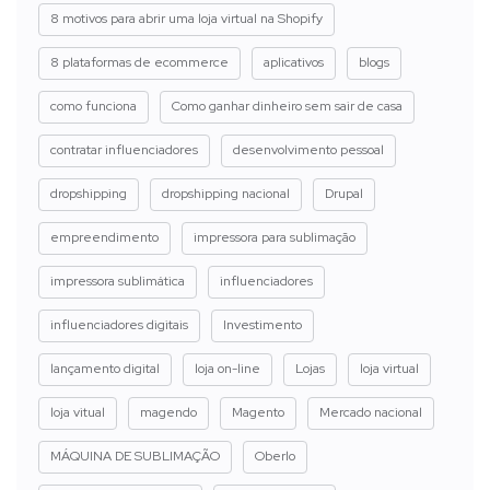
8 motivos para abrir uma loja virtual na Shopify
8 plataformas de ecommerce
aplicativos
blogs
como funciona
Como ganhar dinheiro sem sair de casa
contratar influenciadores
desenvolvimento pessoal
dropshipping
dropshipping nacional
Drupal
empreendimento
impressora para sublimação
impressora sublimática
influenciadores
influenciadores digitais
Investimento
lançamento digital
loja on-line
Lojas
loja virtual
loja vitual
magendo
Magento
Mercado nacional
MÁQUINA DE SUBLIMAÇÃO
Oberlo