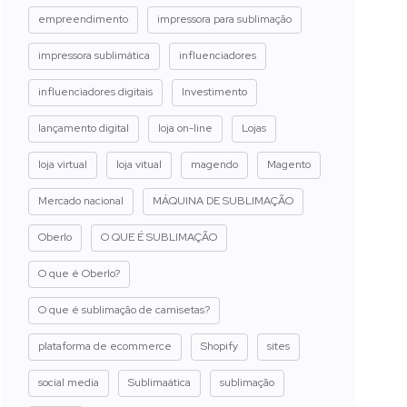
empreendimento
impressora para sublimação
impressora sublimática
influenciadores
influenciadores digitais
Investimento
lançamento digital
loja on-line
Lojas
loja virtual
loja vitual
magendo
Magento
Mercado nacional
MÁQUINA DE SUBLIMAÇÃO
Oberlo
O QUE É SUBLIMAÇÃO
O que é Oberlo?
O que é sublimação de camisetas?
plataforma de ecommerce
Shopify
sites
social media
Sublimaática
sublimação