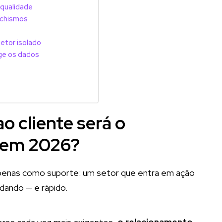
qualidade
achismos
etor isolado
ege os dados
o cliente será o
o em 2026?
apenas como suporte: um setor que entra em ação
dando — e rápido.