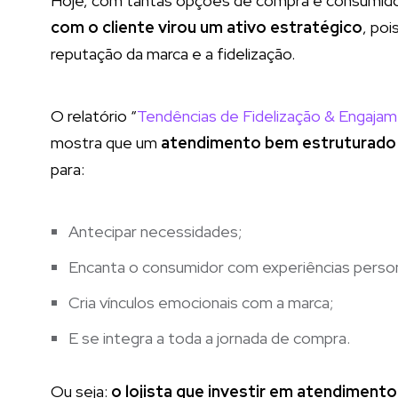
Hoje, com tantas opções de compra e consumido
com o cliente virou um ativo estratégico
, poi
reputação da marca e a fidelização.
O relatório “
Tendências de Fidelização & Engaja
mostra que um
atendimento bem estruturado 
para:
Antecipar necessidades;
Encanta o consumidor com experiências person
Cria vínculos emocionais com a marca;
E se integra a toda a jornada de compra.
Ou seja:
o lojista que investir em atendimento