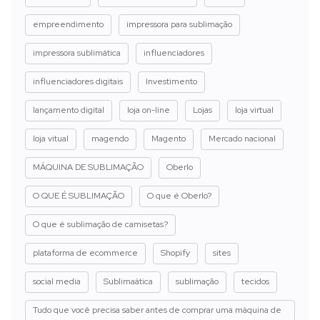
empreendimento
impressora para sublimação
impressora sublimática
influenciadores
influenciadores digitais
Investimento
lançamento digital
loja on-line
Lojas
loja virtual
loja vitual
magendo
Magento
Mercado nacional
MÁQUINA DE SUBLIMAÇÃO
Oberlo
O QUE É SUBLIMAÇÃO
O que é Oberlo?
O que é sublimação de camisetas?
plataforma de ecommerce
Shopify
sites
social media
Sublimaática
sublimação
tecidos
Tudo que você precisa saber antes de comprar uma máquina de