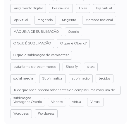
lançamento digital
loja on-line
Lojas
loja virtual
loja vitual
magendo
Magento
Mercado nacional
MÁQUINA DE SUBLIMAÇÃO
Oberlo
O QUE É SUBLIMAÇÃO
O que é Oberlo?
O que é sublimação de camisetas?
plataforma de ecommerce
Shopify
sites
social media
Sublimaática
sublimação
tecidos
Tudo que você precisa saber antes de comprar uma máquina de
sublimação
Vantagens Oberlo
Vendas
virtua
Virtual
Wordpess
Wordpress