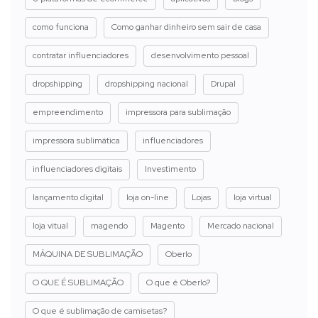
como funciona
Como ganhar dinheiro sem sair de casa
contratar influenciadores
desenvolvimento pessoal
dropshipping
dropshipping nacional
Drupal
empreendimento
impressora para sublimação
impressora sublimática
influenciadores
influenciadores digitais
Investimento
lançamento digital
loja on-line
Lojas
loja virtual
loja vitual
magendo
Magento
Mercado nacional
MÁQUINA DE SUBLIMAÇÃO
Oberlo
O QUE É SUBLIMAÇÃO
O que é Oberlo?
O que é sublimação de camisetas?