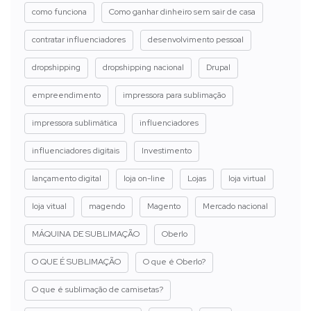
como funciona
Como ganhar dinheiro sem sair de casa
contratar influenciadores
desenvolvimento pessoal
dropshipping
dropshipping nacional
Drupal
empreendimento
impressora para sublimação
impressora sublimática
influenciadores
influenciadores digitais
Investimento
lançamento digital
loja on-line
Lojas
loja virtual
loja vitual
magendo
Magento
Mercado nacional
MÁQUINA DE SUBLIMAÇÃO
Oberlo
O QUE É SUBLIMAÇÃO
O que é Oberlo?
O que é sublimação de camisetas?