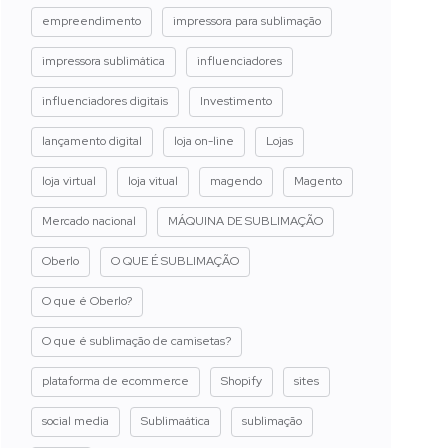
empreendimento
impressora para sublimação
impressora sublimática
influenciadores
influenciadores digitais
Investimento
lançamento digital
loja on-line
Lojas
loja virtual
loja vitual
magendo
Magento
Mercado nacional
MÁQUINA DE SUBLIMAÇÃO
Oberlo
O QUE É SUBLIMAÇÃO
O que é Oberlo?
O que é sublimação de camisetas?
plataforma de ecommerce
Shopify
sites
social media
Sublimaática
sublimação