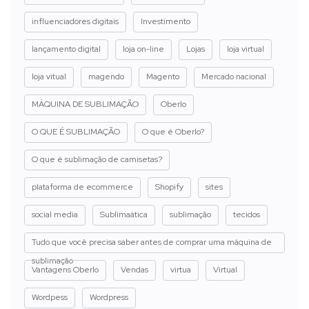
influenciadores digitais
Investimento
lançamento digital
loja on-line
Lojas
loja virtual
loja vitual
magendo
Magento
Mercado nacional
MÁQUINA DE SUBLIMAÇÃO
Oberlo
O QUE É SUBLIMAÇÃO
O que é Oberlo?
O que é sublimação de camisetas?
plataforma de ecommerce
Shopify
sites
social media
Sublimaática
sublimação
tecidos
Tudo que você precisa saber antes de comprar uma máquina de
sublimação
Vantagens Oberlo
Vendas
virtua
Virtual
Wordpess
Wordpress